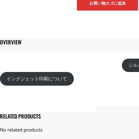
お買い物カゴに追加
メ
ン
ト
イ
ン
ク
OVERVIEW
ジ
ェ
ッ
ト
シル
オ
ー
インクジェット印刷について
ダ
ー
個
RELATED PRODUCTS