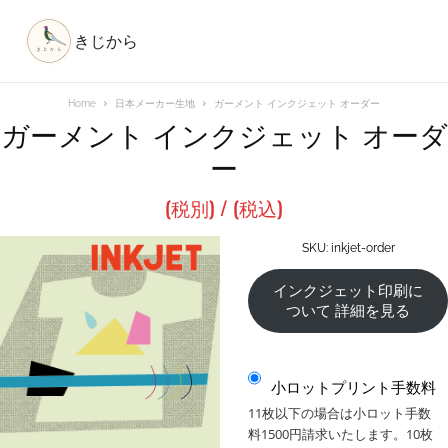
きじから
Home
日本メーカー生地
ガーメント インクジェット オーダー
ガーメント インクジェット オーダ
ー
(税別) /
(税込)
SKU:
inkjet-order
インクジェット印刷に
ついて 詳細を見る
小ロットプリント手数料
11枚以下の場合は小ロット手数
料1500円請求いたします。10枚