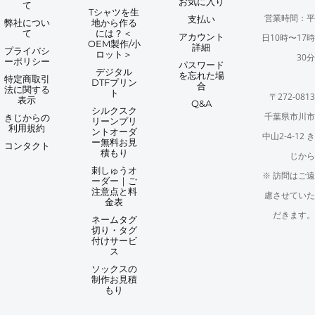
お気に入り
て
Tシャツを生
営業時間：平
支払い
弊社につい
地から作る
て
には？＜
アカウント
日10時〜17時
OEM製作/小
詳細
プライバシ
ロット＞
30分
ーポリシー
パスワード
デジタル
を忘れた場
特定商取引
DTFプリン
合
法に関する
ト
〒272-0813
表示
Q&A
シルクスク
千葉県市川市
きじからの
リーンプリ
利用規約
ントオーダ
中山2-4-12 き
ー無料お見
コンタクト
積もり
じから
刺しゅうオ
※ 訪問はご遠
ーダー｜ご
注意点と料
慮させていた
金表
だきます。
ネームタグ
切り・タグ
付けサービ
ス
ソックスの
制作お見積
もり