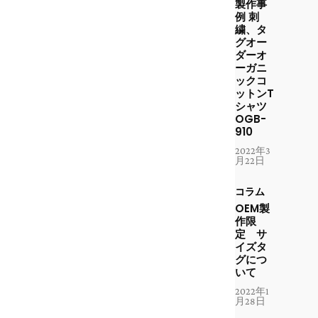
製作事
例 刺
繍、タ
グオー
ダーオ
ーガニ
ックコ
ットンT
シャツ
OGB-
910
2022年3
月22日
コラム
OEM製
作限
定 サ
イズタ
グにつ
いて
2022年1
月28日