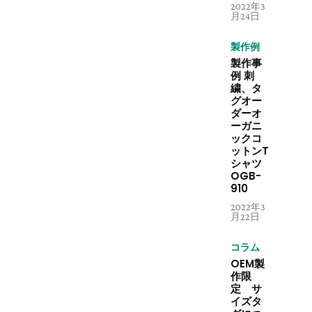
2022年3
月24日
製作例
製作事
例 刺
繍、タ
グオー
ダーオ
ーガニ
ックコ
ットンT
シャツ
OGB-
910
2022年3
月22日
コラム
OEM製
作限
定 サ
イズタ