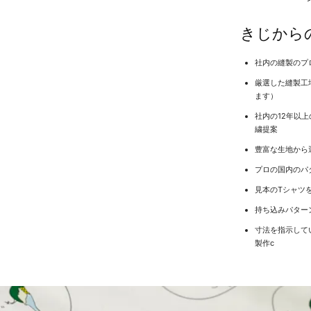
きじから
社内の縫製のプ
厳選した縫製工
ます）
社内の12年以
繍提案
豊富な生地から
プロの国内のパ
見本のTシャツ
持ち込みパター
寸法を指示して
製作c