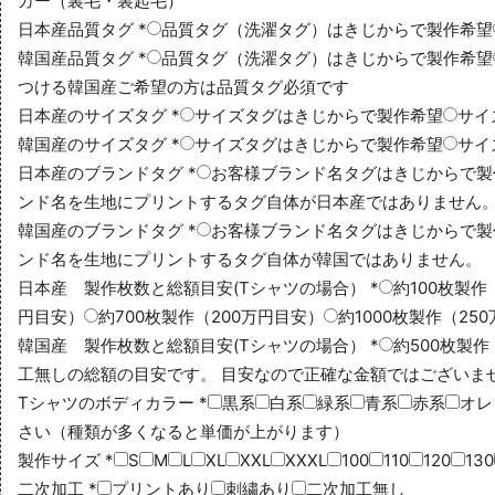
カー（裏毛・裏起毛）
日本産品質タグ
*
品質タグ（洗濯タグ）はきじからで製作希望
韓国産品質タグ
*
品質タグ（洗濯タグ）はきじからで製作希望
つける
韓国産ご希望の方は品質タグ必須です
日本産のサイズタグ
*
サイズタグはきじからで製作希望
サイ
韓国産のサイズタグ
*
サイズタグはきじからで製作希望
サイ
日本産のブランドタグ
*
お客様ブランド名タグはきじからで製
ンド名を生地にプリントする
タグ自体が日本産ではありません
韓国産のブランドタグ
*
お客様ブランド名タグはきじからで製
ンド名を生地にプリントする
タグ自体が韓国ではありません。
日本産 製作枚数と総額目安(Tシャツの場合）
*
約100枚製作
円目安）
約700枚製作（200万円目安）
約1000枚製作（25
韓国産 製作枚数と総額目安(Tシャツの場合）
*
約500枚製作
工無しの総額の目安です。 目安なので正確な金額ではございま
Tシャツのボディカラー
*
黒系
白系
緑系
青系
赤系
オレ
さい（種類が多くなると単価が上がります）
製作サイズ
*
S
M
L
XL
XXL
XXXL
100
110
120
130
二次加工
*
プリントあり
刺繍あり
二次加工無し