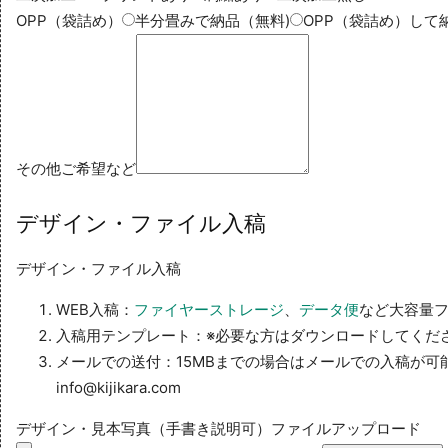
OPP（袋詰め）
半分畳みで納品（無料)
OPP（袋詰め）して納
その他ご希望など
デザイン・ファイル入稿
デザイン・ファイル入稿
WEB入稿：
ファイヤーストレージ
、
データ便
など大容量フ
入稿用テンプレート：※必要な方はダウンロードしてくだ
メールでの送付：15MBまでの場合はメールでの入稿が可
info@kijikara.com
デザイン・見本写真（手書き説明可）ファイルアップロード