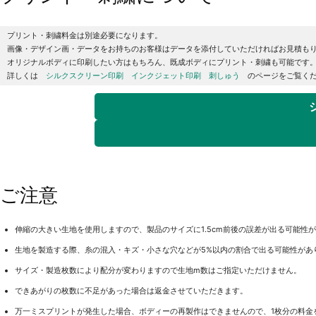
プリント・刺繍料金は別途必要になります。
画像・デザイン画・データをお持ちのお客様はデータを添付していただければお見積も
オリジナルボディに印刷したい方はもちろん、既成ボディにプリント・刺繍も可能です
詳しくは　
シルクスクリーン印刷
インクジェット印刷
刺しゅう
　のページをご覧く
ご注意
伸縮の大きい生地を使用しますので、製品のサイズに1.5cm前後の誤差が出る可能性
生地を製造する際、糸の混入・キズ・小さな穴などが5%以内の割合で出る可能性があ
サイズ・製造枚数により配分が変わりますので生地m数はご指定いただけません。
できあがりの枚数に不足があった場合は返金させていただきます。
万一ミスプリントが発生した場合、ボディーの再製作はできませんので、1枚分の料金