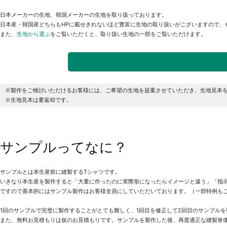
日本メーカーの生地、韓国メーカーの生地を取り扱っております。
日本産・韓国産どちらもHPに載せきれないほど豊富に生地の取り扱いがございますので、
また、
生地から選ぶ
をご覧いただくと、取り扱い生地の一部をご覧いただけます。
※製作をご検討いただけるお客様には、ご希望の生地を提案させていただき、生地見本
※生地見本は要返却です。
サンプルってなに？
サンプルとは本生産前に縫製するTシャツです。
いきなり本生産を製作すると「大量に作ったのに実際形になったらイメージと違う」「指
ですので基本的にはサンプル製作はお客様全員にしていただいております。（一部特例も
1回のサンプルで完璧に製作することがとても難しく、1回目を修正して2回目のサンプル
また、無料お見積もりは仮のお見積もりです。サンプルを製作した後、再度適正な縫製単