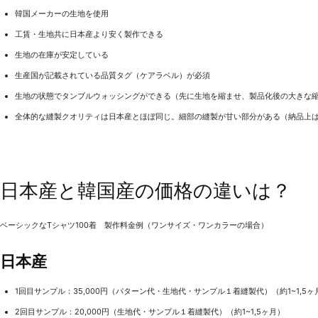
韓国メーカーの生地を使用
工賃・生地共に日本産より安く製作できる
生地の在庫が安定している
生産国が記載されている品質タグ（ケアラベル）が必須
生地の状態でタンブルウォッシングができる（先に生地を縮ませ、製品化後の大きな縮み
全体的な縫製クオリティは日本産とほぼ同じ。細部の縫製が甘い部分がある（納品上
日本産と韓国産の価格の違いは？
ベーシックなTシャツ100着 製作料金例（ワンサイズ・ワンカラーの場合）
日本産
1回目サンプル：35,000円（パターン代・生地代・サンプル１着縫製代）（約1~1,5ヶ
2回目サンプル：20,000円（生地代・サンプル１着縫製代）（約1~1,5ヶ月）