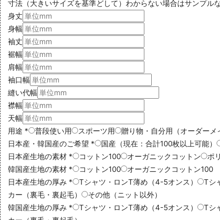
寸法（大きいサイズを基準どして）
わからない場合はサンプル
身丈
身幅
袖丈
裾幅
肩幅
袖口幅
縫い代幅
襟幅
天幅
用途
*
普段使い用
スポーツ用
贈り物・自分用（オーダーメ
日本産・韓国産のご希望
*
国産（現在：合計100枚以上可能）
日本産生地の素材
*
コットン100
オーガニックコットン
ポ
韓国産生地の素材
*
コットン100
オーガニックコットン100
日本産生地の厚み
*
Tシャツ・ロンT薄め（4-5オンス）
Tシ
カー（裏毛・裏起毛）
その他（ニット以外）
韓国産生地の厚み
*
Tシャツ・ロンT薄め（4-5オンス）
Tシ