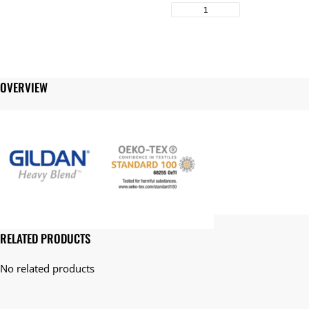
GILDAN
18000
8.0
オ
ン
ス
OVERVIEW
ヘ
ビ
ー
ブ
レ
ン
ド
ス
ウ
ェ
RELATED PRODUCTS
ッ
ト
シ
ャ
ツ