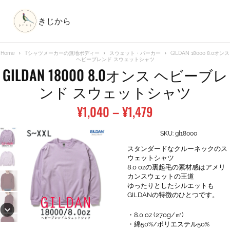
きじから
Home
Tシャツメーカーの無地ボディー
スウェット・パーカー
GILDAN 18000 8.0オンス
ヘビーブレンド スウェットシャツ
GILDAN 18000 8.0オンス ヘビーブレ
ンド スウェットシャツ
価
¥
1,040
–
¥
1,479
格
帯:
SKU:
gl18000
¥1,040
スタンダードなクルーネックのス
–
ウェットシャツ
8.0 ozの裏起毛の素材感はアメリ
¥1,479
カンスウェットの王道
ゆったりとしたシルエットも
GILDANの特徴のひとつです。
・8.0 oz (270g/㎡)
・綿50%/ポリエステル50%