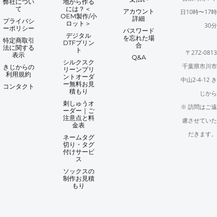
弊社につい
地から作る
て
には？＜
アカウント
日10時〜17時
OEM製作/小
詳細
プライバシ
ロット＞
30分
ーポリシー
パスワード
デジタル
を忘れた場
特定商取引
DTFプリン
合
法に関する
ト
〒272-0813
表示
Q&A
シルクスク
千葉県市川市
きじからの
リーンプリ
利用規約
ントオーダ
中山2-4-12 き
ー無料お見
コンタクト
積もり
じから
刺しゅうオ
※ 訪問はご遠
ーダー｜ご
注意点と料
慮させていた
金表
だきます。
ネームタグ
切り・タグ
付けサービ
ス
ソックスの
制作お見積
もり