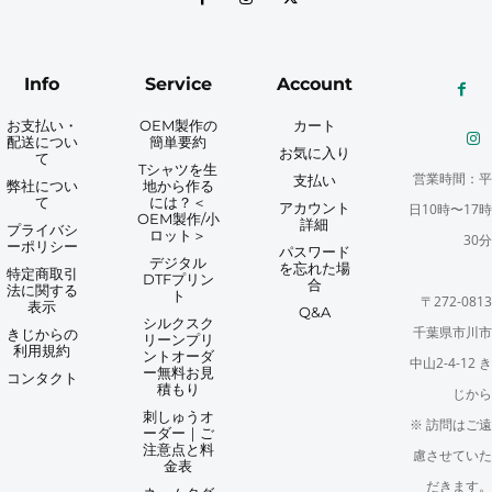
Info
Service
Account
お支払い・
OEM製作の
カート
配送につい
簡単要約
お気に入り
て
Tシャツを生
営業時間：平
支払い
弊社につい
地から作る
て
には？＜
アカウント
日10時〜17時
OEM製作/小
詳細
プライバシ
ロット＞
30分
ーポリシー
パスワード
デジタル
を忘れた場
特定商取引
DTFプリン
合
法に関する
ト
〒272-0813
表示
Q&A
シルクスク
千葉県市川市
きじからの
リーンプリ
利用規約
ントオーダ
中山2-4-12 き
ー無料お見
コンタクト
積もり
じから
刺しゅうオ
※ 訪問はご遠
ーダー｜ご
注意点と料
慮させていた
金表
だきます。