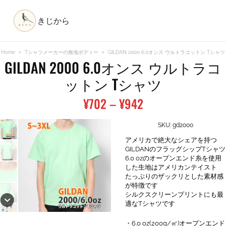
きじから
Home
Tシャツメーカーの無地ボディー
GILDAN 2000 6.0オンス ウルトラコットン Tシャツ
GILDAN 2000 6.0オンス ウルトラコ
ットン Tシャツ
価
¥
702
–
¥
942
格
帯:
SKU:
gd2000
¥702
アメリカで絶大なシェアを持つ
–
GILDANのフラッグシップTシャツ
6.0 ozのオープンエンド糸を使用
¥942
した生地はアメリカンテイスト
たっぷりのザックリとした素材感
が特徴です
シルクスクリーンプリントにも最
適なTシャツです
・6.0 oz(200g/㎡)オープンエンド