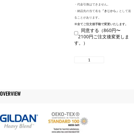
・代金引換はできません。
・納品先の当て名を
「きじから」
として送
ることがあります。
※全てご注文後手動で変更いたします。
同意する（860円〜
2100円ご注文後変更しま
す。）
GILDAN
2000
6.0
オ
ン
ス
OVERVIEW
ウ
ル
ト
ラ
コ
ッ