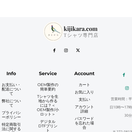
kijikara.com
Tシャツ専門店
Info
Service
Account
お支払い・
OEM製作の
カート
配送につい
簡単要約
お気に入り
て
Tシャツを生
営業時間：平
支払い
弊社につい
地から作る
て
には？＜
アカウント
日10時〜17時
OEM製作/小
詳細
プライバシ
ロット＞
30分
ーポリシー
パスワード
デジタル
を忘れた場
特定商取引
DTFプリン
合
法に関する
ト
〒272-0813