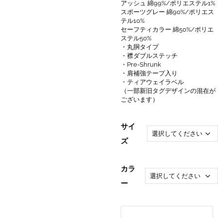
アッシュ 綿99%/ポリエステル1%
スポーツグレー 綿90%/ポリエス
テル10%
セーフティカラー 綿50%/ポリエ
ステル50%
・丸胴タイプ
・襟ダブルステッチ
・Pre-Shrunk
・肩補強テープ入り
・ティアウェイラベル
（一部新旧タグデザインの混在が
ございます）
サイ
ズ
カラ
ー