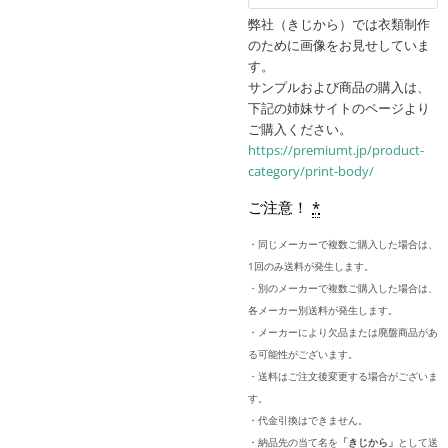
弊社（きじから）では衣類制作
のために画像をお見せしていま
す。
サンプルおよび商品の購入は、
下記の姉妹サイトのページより
ご購入ください。
https://premiumt.jp/product-
category/print-body/
ご注意！
*
・同じメーカーで複数ご購入した場合は、
1回のみ送料が発生します。
・別のメーカーで複数ご購入した場合は、
各メーカー別送料が発生します。
・メーカーにより欠品または廃盤商品があ
る可能性がございます。
・送料はご注文後変更する場合がございま
す。
・代金引換はできません。
・納品先の当て名を
「きじから」
として送