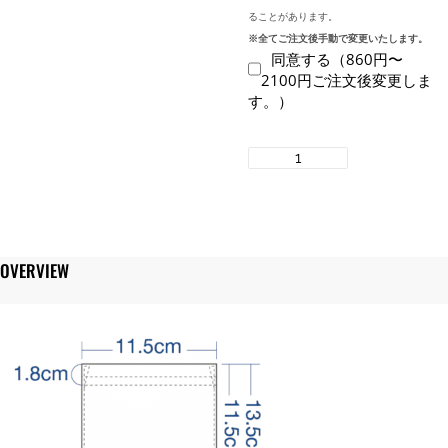
ることがあります。
※全てご注文後手動で変更いたします。
同意する（860円〜
2100円ご注文後変更しま
す。）
GILDAN
2300
6.0
オ
ン
ス
OVERVIEW
ウ
ル
ト
ラ
コ
ッ
ト
ン