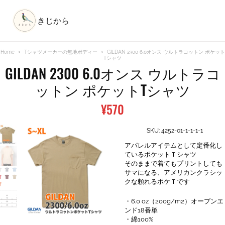
きじから
Home
Tシャツメーカーの無地ボディー
GILDAN 2300 6.0オンス ウルトラコットン ポケット
Tシャツ
GILDAN 2300 6.0オンス ウルトラコ
ットン ポケットTシャツ
¥
570
SKU:
4252-01-1-1-1-1
アパレルアイテムとして定番化し
ているポケットＴシャツ
そのままで着てもプリントしても
サマになる、アメリカンクラシッ
クな頼れるポケＴです
・6.0 oz（200g/m2）オープンエ
ンド18番単
・綿100%