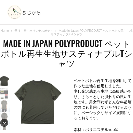
きじから
Home
受注生産・オリジナルボディ
Made in Japan POLYPRODUCT ペットボトル再生生地
サスティナブルTシャツ
MADE IN JAPAN POLYPRODUCT ペット
ボトル再生生地サスティナブルTシ
ャツ
ペットボトル再生生地を利用して
作った生地を使用しました。
少し光沢感ある生地は高級感があ
り、さらっとした肌触りの良い生
地です。男女問わずどんな年齢層
の方にも着用していただけるよう
に、ベーシックなサイズ展開にな
っております。
素材：ポリエステル100%