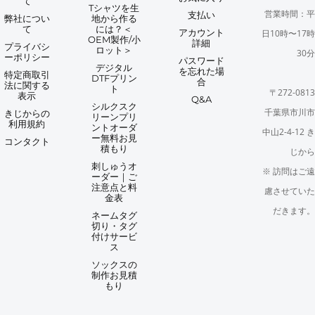
て
Tシャツを生
営業時間：平
支払い
弊社につい
地から作る
て
には？＜
アカウント
日10時〜17時
OEM製作/小
詳細
プライバシ
ロット＞
30分
ーポリシー
パスワード
デジタル
を忘れた場
特定商取引
DTFプリン
合
法に関する
ト
〒272-0813
表示
Q&A
シルクスク
千葉県市川市
きじからの
リーンプリ
利用規約
ントオーダ
中山2-4-12 き
ー無料お見
コンタクト
積もり
じから
刺しゅうオ
※ 訪問はご遠
ーダー｜ご
注意点と料
慮させていた
金表
だきます。
ネームタグ
切り・タグ
付けサービ
ス
ソックスの
制作お見積
もり