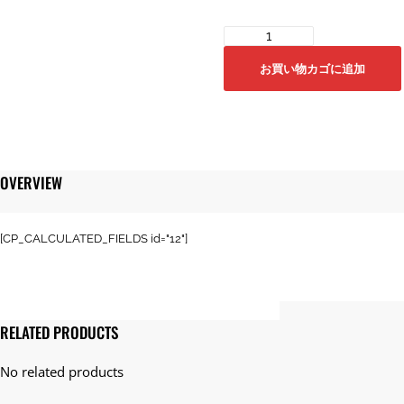
Made
in
お買い物カゴに追加
Japan
POLYPRODUCT
ペ
ッ
ト
ボ
OVERVIEW
ト
ル
再
[CP_CALCULATED_FIELDS id="12"]
生
生
地
サ
ス
RELATED PRODUCTS
テ
ィ
ナ
ブ