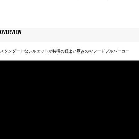
00188-
NNH
9.7
オ
ン
OVERVIEW
ス
ス
タ
スタンダートなシルエットが特徴の程よい厚みのWフードプルパーカー
ン
ダ
ー
ド
W
フ
ー
ド
プ
ル
パ
ー
カ