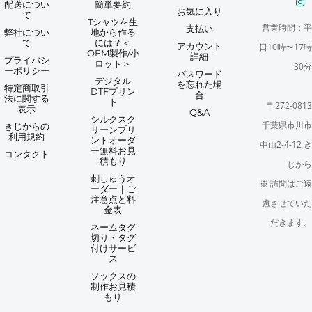
配送につい
簡単要約
お気に入り
て
Tシャツを生
営業時間：平
支払い
弊社につい
地から作る
て
には？＜
アカウント
日10時〜17時
OEM製作/小
詳細
プライバシ
ロット＞
30分
ーポリシー
パスワード
デジタル
を忘れた場
特定商取引
DTFプリン
合
法に関する
ト
〒272-0813
表示
Q&A
シルクスク
千葉県市川市
きじからの
リーンプリ
利用規約
ントオーダ
中山2-4-12 き
ー無料お見
コンタクト
積もり
じから
刺しゅうオ
※ 訪問はご遠
ーダー｜ご
注意点と料
慮させていた
金表
だきます。
ネームタグ
切り・タグ
付けサービ
ス
ソックスの
制作お見積
もり