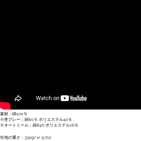
ー
個
素材：綿100％
※杢グレー：綿60％ ポリエステル40％
※オートミール：綿84% ポリエステル16％
生地の重さ：330g/㎡ 9.7oz