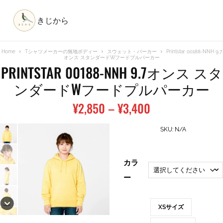
きじから
Home
Tシャツメーカーの無地ボディー
スウェット・パーカー
Printstar 00188-NNH 9.7
オンス スタンダードWフードプルパーカー
PRINTSTAR 00188-NNH 9.7オンス スタ
ンダードWフードプルパーカー
価
¥
2,850
–
¥
3,400
格
帯:
SKU:
N/A
¥2,850
–
カラ
¥3,400
ー
XSサイズ