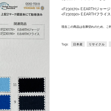
<F230170> E.EARTHジャージ
<F230190> E.EARTHフライス
現在この商品は在庫切れのため、ご
日本産
リサイクル
Tags: