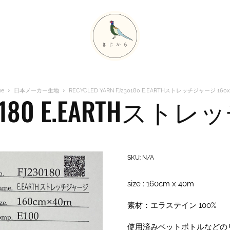
me
日本メーカー生地
RECYCLED YARN FJ230180 E.EARTHストレッチジャージ 160
J230180 E.EARTHス
SKU:
N/A
size : 160cm x 40m
素材：エラステイン 100%
使用済みベットボトルなどの