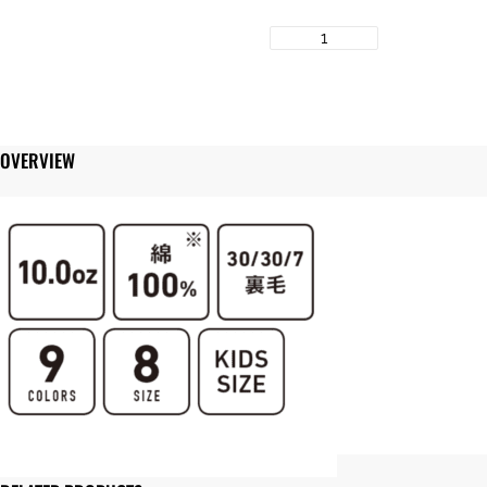
TRUSS
CROSS
&
STITCH
SW2210
レ
OVERVIEW
ギ
ュ
ラ
ー
ウ
ェ
イ
ト
ス
ウ
ェ
ッ
ト
シ