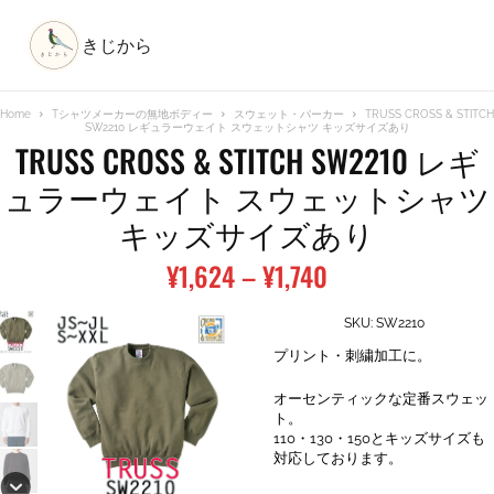
きじから
Home
Tシャツメーカーの無地ボディー
スウェット・パーカー
TRUSS CROSS & STITCH
SW2210 レギュラーウェイト スウェットシャツ キッズサイズあり
TRUSS CROSS & STITCH SW2210 レギ
ュラーウェイト スウェットシャツ
キッズサイズあり
価
¥
1,624
–
¥
1,740
格
帯:
SKU:
SW2210
¥1,624
プリント・刺繍加工に。
–
¥1,740
オーセンティックな定番スウェッ
ト。
110・130・150とキッズサイズも
対応しております。