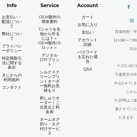
Info
Service
Account
お支払い・
OEM製作の
カート
配送につい
簡単要約
お気に入り
て
Tシャツを生
営業時間：平
支払い
弊社につい
地から作る
て
には？＜
アカウント
日10時〜17時
OEM製作/小
詳細
プライバシ
ロット＞
30分
ーポリシー
パスワード
デジタル
を忘れた場
特定商取引
DTFプリン
合
法に関する
ト
〒272-0813
表示
Q&A
シルクスク
千葉県市川市
きじからの
リーンプリ
利用規約
ントオーダ
中山2-4-12 き
ー無料お見
コンタクト
積もり
じから
刺しゅうオ
※ 訪問はご遠
ーダー｜ご
注意点と料
慮させていた
金表
だきます。
ネームタグ
切り・タグ
付けサービ
ス