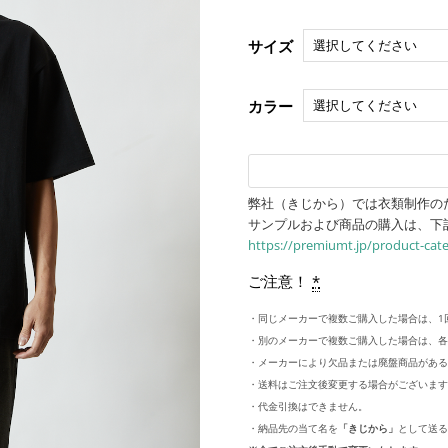
サイズ
カラー
弊社（きじから）では衣類制作の
サンプルおよび商品の購入は、下
https://premiumt.jp/product-cat
ご注意！
*
・同じメーカーで複数ご購入した場合は、1
・別のメーカーで複数ご購入した場合は、各
・メーカーにより欠品または廃盤商品がある
・送料はご注文後変更する場合がございます
・代金引換はできません。
・納品先の当て名を
「きじから」
として送る