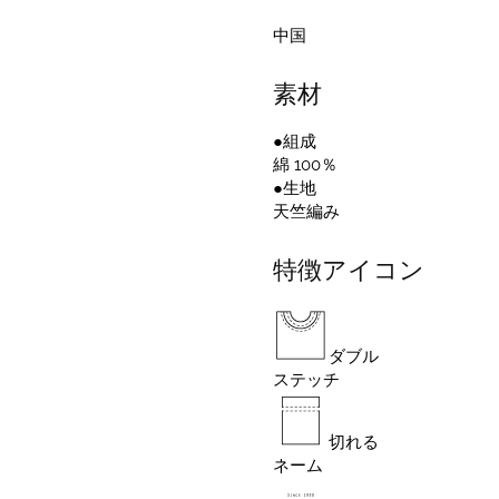
中国
素材
●組成
綿 100％
●生地
天竺編み
特徴アイコン
ダブル
ステッチ
切れる
ネーム