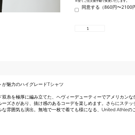
※全てご注文後手動で変更いたします。
同意する（860円〜210
United
Athle
4411-
01
9.1
オ
ン
ス
マ
トが魅力のハイグレードTシャツ
グ
ナ
ド双糸を極厚に編み立てた、ヘヴィーデューティーでアメリカンな
ム
ルーズさがあり、抜け感のあるコーデを楽しめます。さらにステッ
ウ
雰囲気も演出。無地で一枚で着ても様になる、United Athle
ェ
イ
ト
ビ