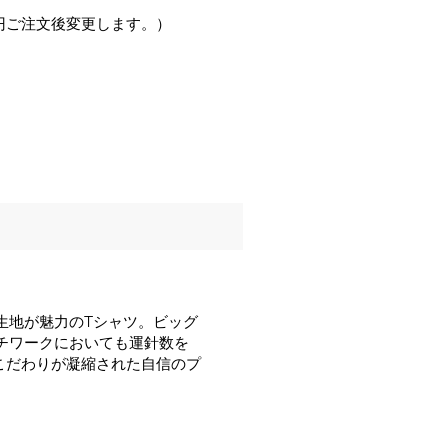
0円ご注文後変更します。）
生地が魅力のTシャツ。ビッグ
チワークにおいても運針数を
のこだわりが凝縮された自信のプ