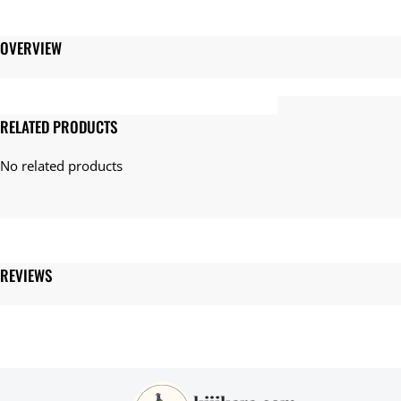
Gauge
Single
OVERVIEW
Jersey・
40/2Organic
Cotton
Rib
コ
RELATED PRODUCTS
ッ
ト
ン
100％
個
REVIEWS