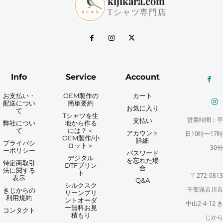
kijikara.com
Tシャツ専門店
Info
Service
Account
お支払い・
OEM製作の
カート
配送につい
簡単要約
お気に入り
て
Tシャツを生
営業時間：平
支払い
弊社につい
地から作る
て
には？＜
アカウント
日10時〜17時
OEM製作/小
詳細
プライバシ
ロット＞
30分
ーポリシー
パスワード
デジタル
を忘れた場
特定商取引
DTFプリン
合
法に関する
ト
〒272-0813
表示
Q&A
シルクスク
千葉県市川市
きじからの
リーンプリ
利用規約
ントオーダ
中山2-4-12 き
ー無料お見
コンタクト
積もり
じから