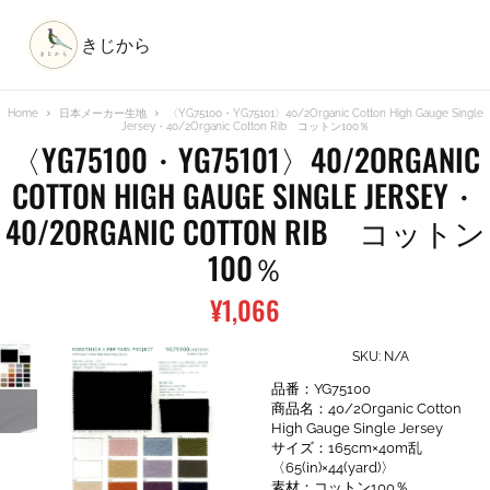
きじから
Home
日本メーカー生地
〈YG75100・YG75101〉40/2Organic Cotton High Gauge Single
Jersey・40/2Organic Cotton Rib コットン100％
〈YG75100・YG75101〉40/2ORGANIC
COTTON HIGH GAUGE SINGLE JERSEY・
40/2ORGANIC COTTON RIB コットン
100％
¥
1,066
SKU:
N/A
品番：YG75100
商品名：40/2Organic Cotton
High Gauge Single Jersey
サイズ：165cm×40m乱
〈65(in)×44(yard)〉
素材：コットン100％