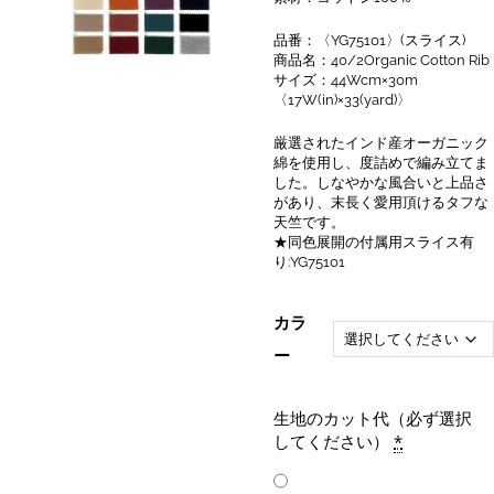
品番：〈YG75101〉(スライス)
商品名：40/2Organic Cotton Rib
サイズ：44Wcm×30m
〈17W(in)×33(yard)〉
厳選されたインド産オーガニック
綿を使用し、度詰めで編み立てま
した。しなやかな風合いと上品さ
があり、末長く愛用頂けるタフな
天竺です。
★同色展開の付属用スライス有
り:YG75101
カラ
ー
生地のカット代（必ず選択
してください）
*