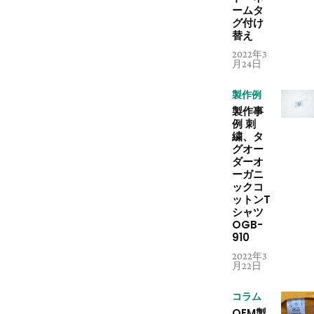
ームタ
グ付け
替え
2022年3
月24日
製作例
製作事
例 刺
繍、タ
グオー
ダーオ
ーガニ
ックコ
ットンT
シャツ
OGB-
910
2022年3
月22日
コラム
OEM製