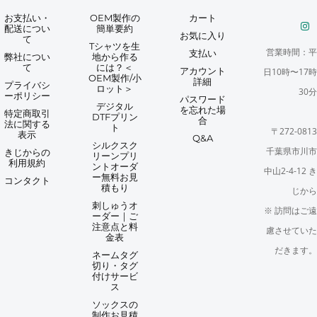
お支払い・
OEM製作の
カート
配送につい
簡単要約
お気に入り
て
Tシャツを生
営業時間：平
支払い
弊社につい
地から作る
て
には？＜
アカウント
日10時〜17時
OEM製作/小
詳細
プライバシ
ロット＞
30分
ーポリシー
パスワード
デジタル
を忘れた場
特定商取引
DTFプリン
合
法に関する
ト
〒272-0813
表示
Q&A
シルクスク
千葉県市川市
きじからの
リーンプリ
利用規約
ントオーダ
中山2-4-12 き
ー無料お見
コンタクト
積もり
じから
刺しゅうオ
※ 訪問はご遠
ーダー｜ご
注意点と料
慮させていた
金表
だきます。
ネームタグ
切り・タグ
付けサービ
ス
ソックスの
制作お見積