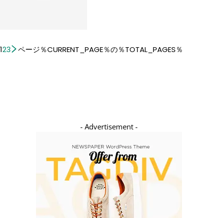
1
2
3
ページ％CURRENT_PAGE％の％TOTAL_PAGES％
- Advertisement -