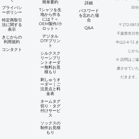
簡単要約
詳細
30分
プライバシ
Tシャツを生
パスワード
ーポリシー
地から作る
を忘れた場
には？＜
特定商取引
合
OEM製作/小
法に関する
〒272-0813
Q&A
ロット＞
表示
千葉県市川市
デジタル
きじからの
DTFプリン
利用規約
中山2-4-12 き
ト
コンタクト
じから
シルクスク
リーンプリ
※ 訪問はご遠
ントオーダ
ー無料お見
慮させていた
積もり
だきます。
刺しゅうオ
ーダー｜ご
注意点と料
金表
ネームタグ
切り・タグ
付けサービ
ス
ソックスの
制作お見積
もり