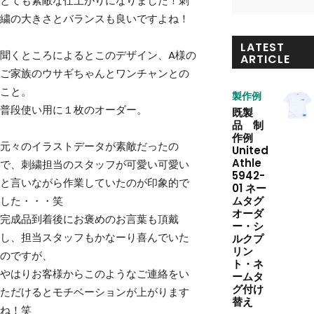
とても素敵な仕上がりになりました！刺
繍の大きさとバランスも良いですよね！
LATEST
聞くところによるとこのデザイン、A様の
ARTICLE
ご家族のウサギちゃんとワンチャンとの
こと。
製作例
普段使い用に１枚のオーダー。
既製
品 制
作例
元々のイラストデータが素敵だったの
United
Athle
で、刺繍担当のスタッフが可愛い可愛い
5942-
と言いながら作業していたのが印象的で
01 ネー
ムタグ
した・・・笑
オーダ
完成品到着後にお褒めのお言葉も頂戴
ー・シ
し、担当スタッフもかなーり喜んでいた
ルクプ
リン
のですが、
ト・ネ
やはりお客様からこのようなご連絡をい
ームタ
グ付け
ただけるとモチベーションが上がります
替え
ね！笑