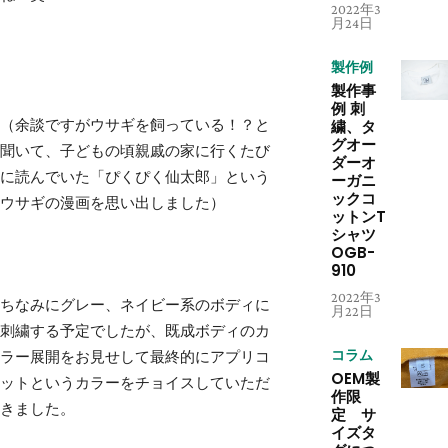
2022年3
月24日
製作例
製作事
例 刺
（余談ですがウサギを飼っている！？と
繍、タ
グオー
聞いて、子どもの頃親戚の家に行くたび
ダーオ
に読んでいた「ぴくぴく仙太郎」という
ーガニ
ックコ
ウサギの漫画を思い出しました）
ットンT
シャツ
OGB-
910
2022年3
ちなみにグレー、ネイビー系のボディに
月22日
刺繍する予定でしたが、既成ボディのカ
ラー展開をお見せして最終的にアプリコ
コラム
OEM製
ットというカラーをチョイスしていただ
作限
きました。
定 サ
イズタ