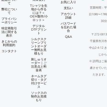
お気に入り
て
Tシャツを生
営業時間：平
支払い
弊社につい
地から作る
て
には？＜
アカウント
日10時〜17時
OEM製作/小
詳細
プライバシ
ロット＞
30分
ーポリシー
パスワード
デジタル
を忘れた場
特定商取引
DTFプリン
合
法に関する
ト
〒272-0813
表示
Q&A
シルクスク
千葉県市川市
きじからの
リーンプリ
利用規約
ントオーダ
中山2-4-12 き
ー無料お見
コンタクト
積もり
じから
刺しゅうオ
※ 訪問はご遠
ーダー｜ご
注意点と料
慮させていた
金表
だきます。
ネームタグ
切り・タグ
付けサービ
ス
ソックスの
制作お見積
もり