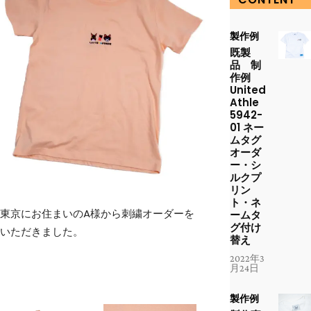
製作例
既製
品 制
作例
United
Athle
5942-
01 ネー
ムタグ
オーダ
ー・シ
ルクプ
リン
ト・ネ
東京にお住まいのA様から刺繍オーダーを
ームタ
グ付け
いただきました。
替え
2022年3
月24日
製作例