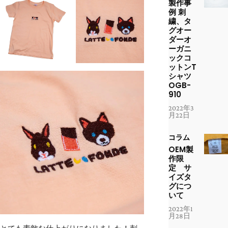
製作事
例 刺
繍、タ
グオー
ダーオ
ーガニ
ックコ
ットンT
シャツ
OGB-
910
2022年3
月22日
コラム
OEM製
作限
定 サ
イズタ
グにつ
いて
2022年1
月28日