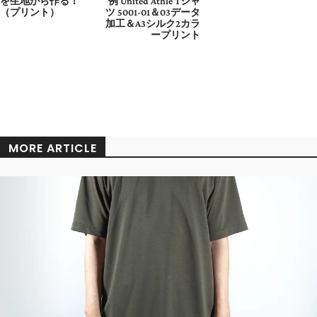
を生地から作る！
例 United Athle Tシャ
（プリント）
ツ 5001-01＆03データ
加工＆A3シルク2カラ
ープリント
MORE ARTICLE