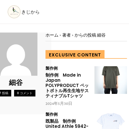
きじから
ホーム
著者
からの投稿 細谷
EXCLUSIVE CONTENT
製作例
制作例 Made in
Japan
細谷
POLYPRODUCT ペッ
トボトル再生生地サス
7 投稿
0 コメント
ティナブルTシャツ
2024年5月30日
製作例
既製品 制作例
United Athle 5942-