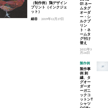
（制作例）鶏デザイン
01 ネー
プリント（インクジェ
ムタグ
ット）
オーダ
ー・シ
細谷
-
2019年12月27日
ルクプ
リン
ト・ネ
ームタ
グ付け
替え
2022年3
月24日
製作例
製作事
例 刺
繍、タ
グオー
ダーオ
ーガニ
ックコ
ットンT
シャツ
OGB-