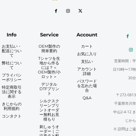
Info
Service
Account
お支払い・
OEM製作の
カート
配送につい
簡単要約
お気に入り
て
Tシャツを生
営業時間：平
支払い
弊社につい
地から作る
て
には？＜
アカウント
日10時〜17時
OEM製作/小
詳細
プライバシ
ロット＞
30分
ーポリシー
パスワード
デジタル
を忘れた場
特定商取引
DTFプリン
合
法に関する
ト
〒272-0813
表示
Q&A
シルクスク
千葉県市川市
きじからの
リーンプリ
利用規約
ントオーダ
中山2-4-12 き
ー無料お見
コンタクト
積もり
じから
刺しゅうオ
※ 訪問はご遠
ーダー｜ご
注意点と料