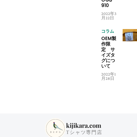
910
2022年3
月22日
コラム
OEM製
作限
定 サ
イズタ
グにつ
いて
2022年1
月28日
kijikara.com
Tシャツ専門店