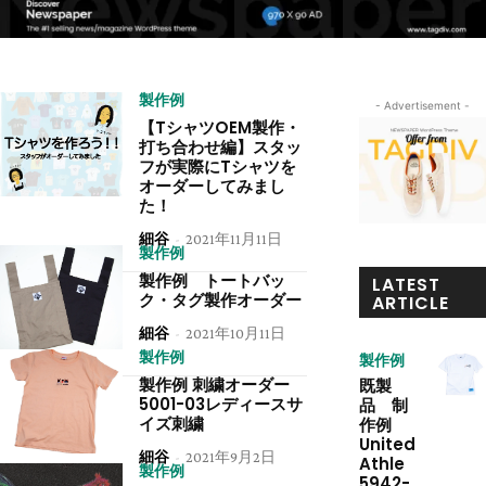
製作例
- Advertisement -
【TシャツOEM製作・
打ち合わせ編】スタッ
フが実際にTシャツを
オーダーしてみまし
た！
細谷
-
2021年11月11日
製作例
製作例 トートバッ
LATEST
ク・タグ製作オーダー
ARTICLE
細谷
-
2021年10月11日
製作例
製作例
製作例 刺繍オーダー
既製
5001-03レディースサ
品 制
イズ刺繍
作例
United
細谷
-
2021年9月2日
Athle
製作例
5942-