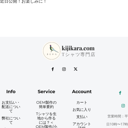
近日公開！お楽しみに！
kijikara.com
Tシャツ専門店
Info
Service
Account
お支払い・
OEM製作の
カート
配送につい
簡単要約
お気に入り
て
Tシャツを生
営業時間：平
支払い
弊社につい
地から作る
て
には？＜
アカウント
日10時〜17時
OEM製作/小