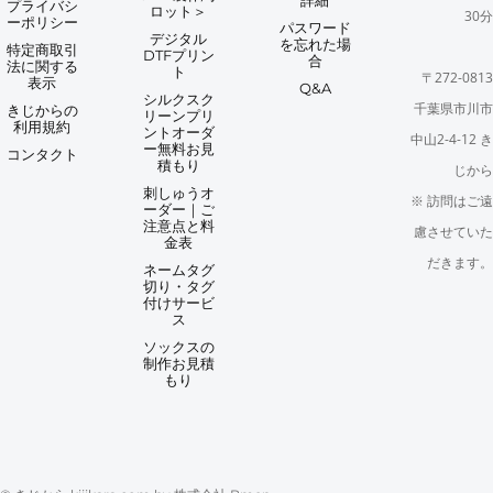
詳細
プライバシ
ロット＞
30分
ーポリシー
パスワード
デジタル
を忘れた場
特定商取引
DTFプリン
合
法に関する
ト
〒272-0813
表示
Q&A
シルクスク
千葉県市川市
きじからの
リーンプリ
利用規約
ントオーダ
中山2-4-12 き
ー無料お見
コンタクト
積もり
じから
刺しゅうオ
※ 訪問はご遠
ーダー｜ご
注意点と料
慮させていた
金表
だきます。
ネームタグ
切り・タグ
付けサービ
ス
ソックスの
制作お見積
もり