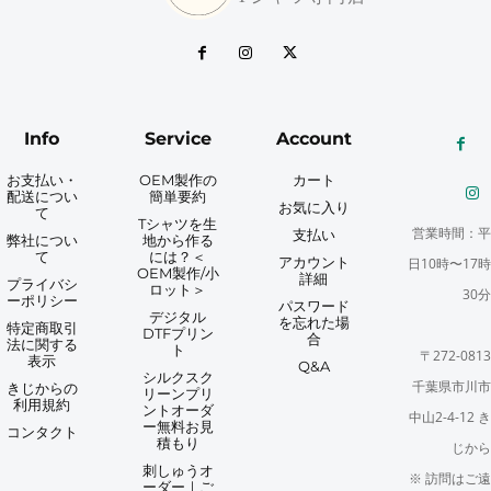
Info
Service
Account
お支払い・
OEM製作の
カート
配送につい
簡単要約
お気に入り
て
Tシャツを生
営業時間：平
支払い
弊社につい
地から作る
て
には？＜
アカウント
日10時〜17時
OEM製作/小
詳細
プライバシ
ロット＞
30分
ーポリシー
パスワード
デジタル
を忘れた場
特定商取引
DTFプリン
合
法に関する
ト
〒272-0813
表示
Q&A
シルクスク
千葉県市川市
きじからの
リーンプリ
利用規約
ントオーダ
中山2-4-12 き
ー無料お見
コンタクト
積もり
じから
刺しゅうオ
※ 訪問はご遠
ーダー｜ご