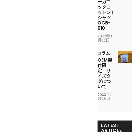
ーガニ
ックコ
ットンT
シャツ
OGB-
910
2022年3
月22日
コラム
OEM製
作限
定 サ
イズタ
グにつ
いて
2022年1
月28日
LATEST
ARTICLE