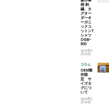
製作事
例 刺
繍、タ
グオー
ダーオ
ーガニ
ックコ
ットンT
シャツ
OGB-
910
2022年3
月22日
コラム
OEM製
作限
定 サ
イズタ
グにつ
いて
2022年1
月28日