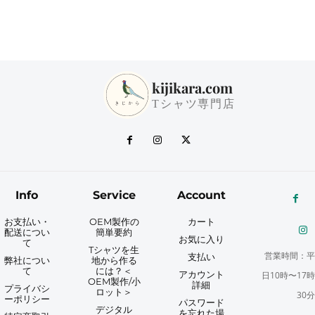
kijikara.com
Tシャツ専門店
Info
Service
Account
お支払い・
OEM製作の
カート
配送につい
簡単要約
お気に入り
て
Tシャツを生
営業時間：平
支払い
弊社につい
地から作る
て
には？＜
アカウント
日10時〜17時
OEM製作/小
詳細
プライバシ
ロット＞
30分
ーポリシー
パスワード
デジタル
を忘れた場