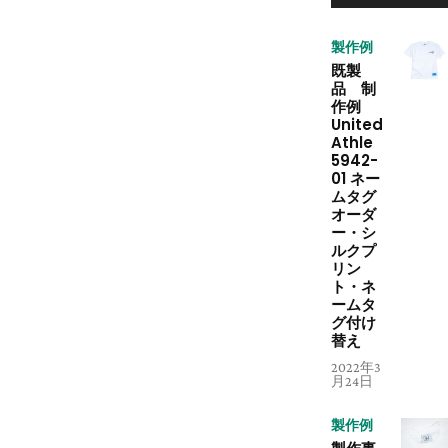
製作例
既製
品 制
作例
United
Athle
5942-
01 ネー
ムタグ
オーダ
ー・シ
ルクプ
リン
ト・ネ
ームタ
グ付け
替え
2022年3
月24日
製作例