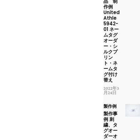
品 制
作例
United
Athle
5942-
01 ネー
ムタグ
オーダ
ー・シ
ルクプ
リン
ト・ネ
ームタ
グ付け
替え
2022年3
月24日
製作例
製作事
例 刺
繍、タ
グオー
ダーオ