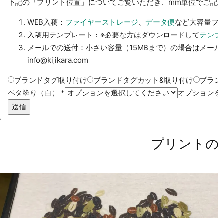
下記の「プリント位置」についてご覧いただき、mm単位でご記入く
WEB入稿：
ファイヤーストレージ
、
データ便
など大容量フ
入稿用テンプレート：※必要な方はダウンロードして
テン
メールでの送付：小さい容量（15MBまで）の場合はメー
info@kijikara.com
ブランドタグ取り付け
ブランドタグカット&取り付け
ブラ
ベタ塗り（白）
*
オプション
送信
プリント