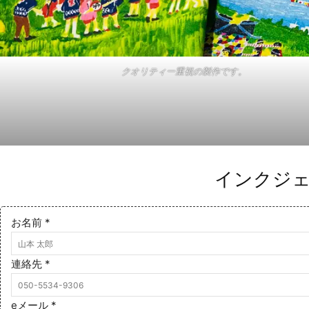
クオリティー重視の製作です。
インクジ
お名前
*
連絡先
*
eメール
*