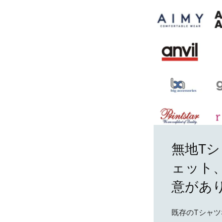
無地T
ェット
意があ
既存のTシャ