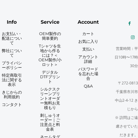
Info
Service
Account
お支払い・
OEM製作の
カート
配送につい
簡単要約
お気に入り
て
Tシャツを生
営業時間：平
支払い
弊社につい
地から作る
て
には？＜
アカウント
日10時〜17時
OEM製作/小
詳細
プライバシ
ロット＞
30分
ーポリシー
パスワード
デジタル
を忘れた場
特定商取引
DTFプリン
合
法に関する
ト
〒272-0813
表示
Q&A
シルクスク
千葉県市川市
きじからの
リーンプリ
利用規約
ントオーダ
中山2-4-12 き
ー無料お見
コンタクト
積もり
じから
刺しゅうオ
※ 訪問はご遠
ーダー｜ご
注意点と料
慮させていた
金表
だきます。
ネームタグ