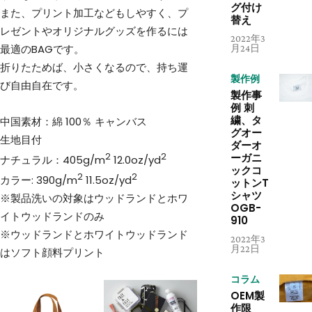
グ付け
また、プリント加工などもしやすく、プ
替え
レゼントやオリジナルグッズを作るには
2022年3
最適のBAGです。
月24日
折りたためば、小さくなるので、持ち運
製作例
び自由自在です。
製作事
例 刺
繍、タ
中国素材：綿 100％ キャンバス
グオー
生地目付
ダーオ
ーガニ
2
2
ナチュラル：405g/m
12.0oz/yd
ックコ
2
2
カラー: 390g/m
11.5oz/yd
ットンT
シャツ
※製品洗いの対象はウッドランドとホワ
OGB-
イトウッドランドのみ
910
※ウッドランドとホワイトウッドランド
2022年3
月22日
はソフト顔料プリント
コラム
OEM製
作限