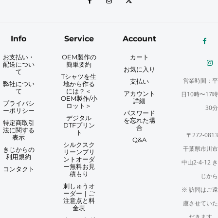
Info
Service
Account
お支払い・
OEM製作の
カート
配送につい
簡単要約
お気に入り
て
Tシャツを生
営業時間：平
支払い
弊社につい
地から作る
て
には？＜
アカウント
日10時〜17時
OEM製作/小
詳細
プライバシ
ロット＞
30分
ーポリシー
パスワード
デジタル
を忘れた場
特定商取引
DTFプリン
合
法に関する
ト
〒272-0813
表示
Q&A
シルクスク
千葉県市川市
きじからの
リーンプリ
利用規約
ントオーダ
中山2-4-12 き
ー無料お見
コンタクト
積もり
じから
刺しゅうオ
※ 訪問はご遠
ーダー｜ご
注意点と料
慮させていた
金表
だきます。