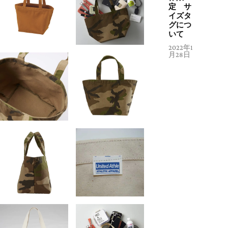
定 サ
イズタ
グにつ
いて
2022年1
月28日