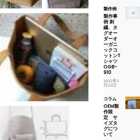
製作例
製作事
例 刺
繍、タ
グオー
ダーオ
ーガニ
ックコ
ットンT
シャツ
OGB-
910
2022年3
月22日
コラム
OEM製
作限
定 サ
イズタ
グにつ
いて