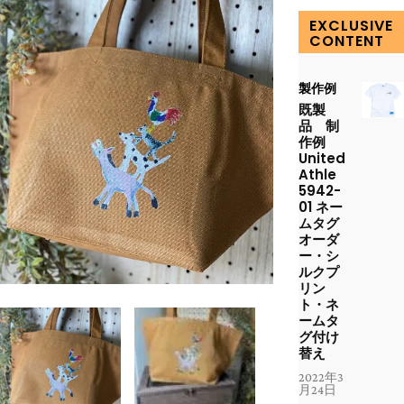
EXCLUSIVE
CONTENT
製作例
既製
品 制
作例
United
Athle
5942-
01 ネー
ムタグ
オーダ
ー・シ
ルクプ
リン
ト・ネ
ームタ
グ付け
替え
2022年3
月24日